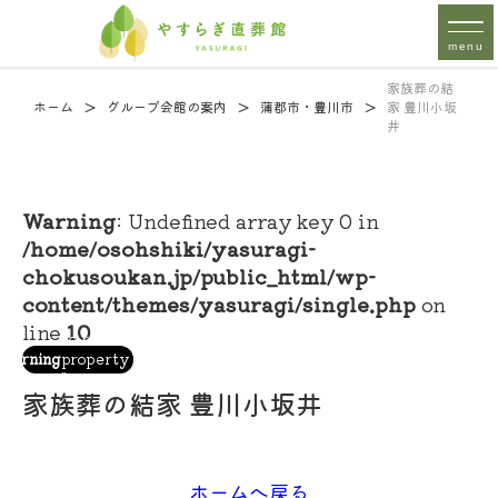
menu
家族葬の結
>
>
>
ホーム
グループ会館の案内
蒲郡市・豊川市
家 豊川小坂
井
Warning
: Undefined array key 0 in
/home/osohshiki/yasuragi-
chokusoukan.jp/public_html/wp-
content/themes/yasuragi/single.php
on
: Attempt
line
10
to read
/home/osohshiki/yasuragi-
on
Warning
property
chokusoukan.jp/public_html/wp-
12
line
"cat_name"
content/themes/yasuragi/single.php
家族葬の結家 豊川小坂井
on null in
ホームへ戻る