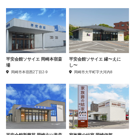
平安会館ソサイエ 岡崎本宿斎
平安会館ソサイエ 縁〜えに
場
し〜
岡崎市本宿西2丁目2-9
岡崎市大平町字大河内8
平安会館新華苑 岡崎六ツ美斎