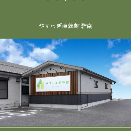
やすらぎ直葬館 碧南