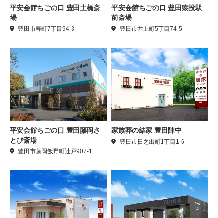
平安会館ちごの口 豊田土橋斎
平安会館ちごの口 豊田猿投駅
場
前斎場
豊田市寿町7丁目94-3
豊田市井上町5丁目74-5
平安会館ちごの口 豊田藤岡さ
家族葬の結家 豊田陣中
とび斎場
豊田市日之出町1丁目1-6
豊田市藤岡飯野町辻戸907-1