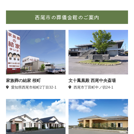
西尾市の葬儀会館のご案内
家族葬の結家 桜町
文十鳳凰殿 西尾中央斎場
愛知県西尾市桜町2丁目32-1
西尾市丁田町中ノ切24-1