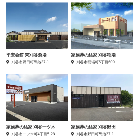
平安会館 東刈谷斎場
家族葬の結家 刈谷稲場
刈谷市野田町馬池37-1
刈谷市稲場町5丁目609
家族葬の結家 刈谷一ツ木
家族葬の結家 刈谷野田
刈谷市一ツ木町4丁目5-28
刈谷市野田町馬池37-1