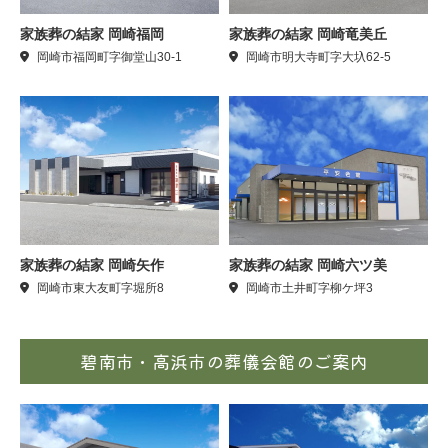
家族葬の結家 岡崎福岡
家族葬の結家 岡崎竜美丘
岡崎市福岡町字御堂山30-1
岡崎市明大寺町字大圦62-5
家族葬の結家 岡崎矢作
家族葬の結家 岡崎六ツ美
岡崎市東大友町字堀所8
岡崎市土井町字柳ケ坪3
碧南市・高浜市の葬儀会館のご案内