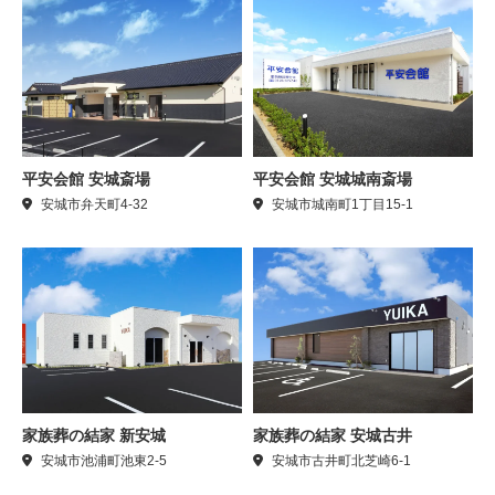
平安会館 安城斎場
平安会館 安城城南斎場
安城市弁天町4-32
安城市城南町1丁目15-1
家族葬の結家 新安城
家族葬の結家 安城古井
安城市池浦町池東2-5
安城市古井町北芝崎6-1