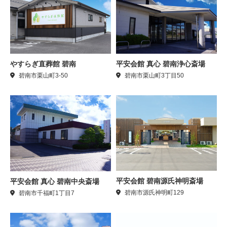
やすらぎ直葬館 碧南
平安会館 真心 碧南浄心斎場
碧南市栗山町3-50
碧南市栗山町3丁目50
平安会館 碧南源氏神明斎場
平安会館 真心 碧南中央斎場
碧南市源氏神明町129
碧南市千福町1丁目7